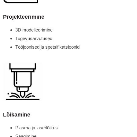
Projekteerimine
3D modelleerimine
Tugevusarvutused
Tööjoonised ja spetsifikatsioonid
Lõikamine
Plasma ja laserlõikus
Saagimine