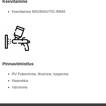
Keevitamine
Keevitamine MIG/MAG/TIG /MMA
Pinnaviimistlus
RV Poleerimine, lihvimine, harjamine
Haaveldus
Värvimine